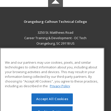
Orangeburg-Calhoun Technical College
3250 St. Matthews Road
Career Training & Development - OC Tech
Orangeburg, SC 29118 US
MAIN CONTENT
Career Training
We and our partners may use cookies, pixels, and similar
technologies to collect information about you, including about
ADDITIONAL RESOURCES
your browsing activities and devices. This may result in your
information being collected by our third-party partners. By
Military
Student Blog
choosing to "Accept All Cookies", you agree to these practices,
Financial Assistance
including as described in the
Privacy Policy
Help
Accept All Cookies
© 2026 ed2go, a division of Cengage Learning. All rights
reserved. The material on this site cannot be reproduced or
redistributed unless you have obtained prior written