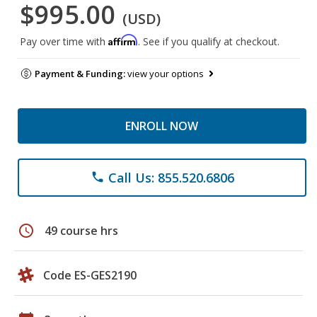
$995.00
(USD)
Affirm
Pay over time with
. See if you qualify at checkout.
Payment & Funding:
view your options
ENROLL NOW
Call Us: 855.520.6806
phone
schedule
49 course hrs
Code ES-GES2190