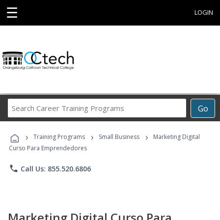
☰
LOGIN
Search
Go
Career
Training
›
›
›
Programs
Training Programs
Small Business
Marketing Digital
Curso Para Emprendedores
phone
Call Us: 855.520.6806
Marketing Digital Curso Para