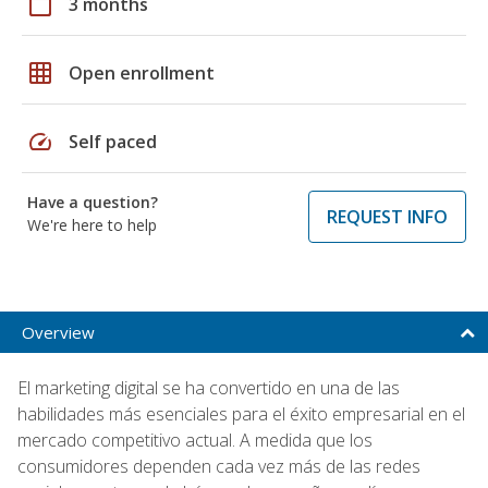
calendar_today
3 months
grid_on
Open enrollment
speed
Self paced
Have a question?
REQUEST INFO
We're here to help
Overview
El marketing digital se ha convertido en una de las
habilidades más esenciales para el éxito empresarial en el
mercado competitivo actual. A medida que los
consumidores dependen cada vez más de las redes