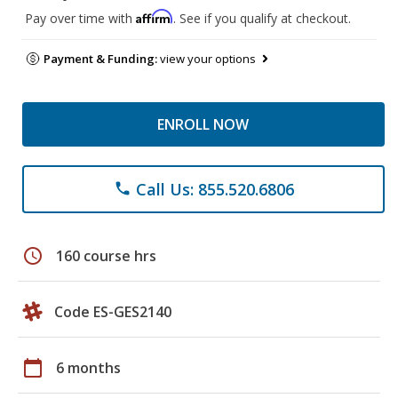
Affirm
Pay over time with
. See if you qualify at checkout.
Payment & Funding:
view your options
ENROLL NOW
Call Us: 855.520.6806
phone
schedule
160 course hrs
Code ES-GES2140
calendar_today
6 months