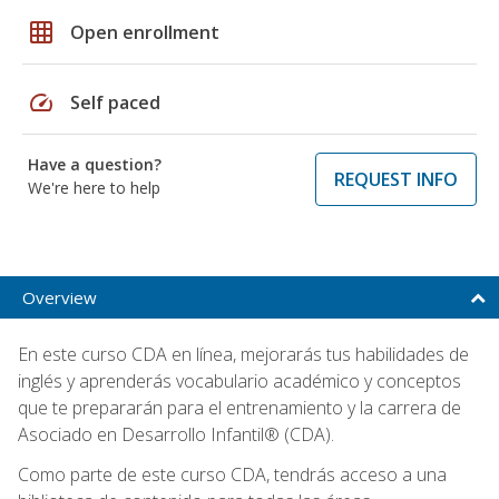
grid_on
Open enrollment
speed
Self paced
Have a question?
REQUEST INFO
We're here to help
Overview
En este curso CDA en línea, mejorarás tus habilidades de
inglés y aprenderás vocabulario académico y conceptos
que te prepararán para el entrenamiento y la carrera de
Asociado en Desarrollo Infantil® (CDA).
Como parte de este curso CDA, tendrás acceso a una