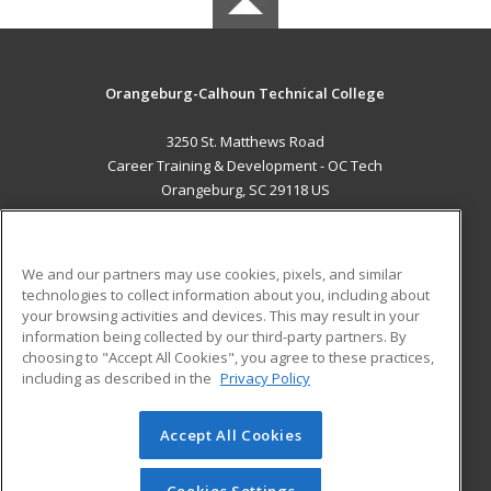
Orangeburg-Calhoun Technical College
3250 St. Matthews Road
Career Training & Development - OC Tech
Orangeburg, SC 29118 US
MAIN CONTENT
Career Training
We and our partners may use cookies, pixels, and similar
technologies to collect information about you, including about
ADDITIONAL RESOURCES
your browsing activities and devices. This may result in your
information being collected by our third-party partners. By
Military
Student Blog
choosing to "Accept All Cookies", you agree to these practices,
Financial Assistance
including as described in the
Privacy Policy
Help
Accept All Cookies
© 2026 ed2go, a division of Cengage Learning. All rights
reserved. The material on this site cannot be reproduced or
redistributed unless you have obtained prior written
Cookies Settings