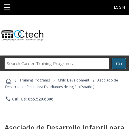
☰
LOGIN
Search
Go
Career
Training
›
›
›
Programs
Training Programs
Child Development
Asociado de
Desarrollo Infantil para Estudiantes de Inglés (Español)
phone
Call Us: 855.520.6806
Asociado de Desarrollo Infantil para