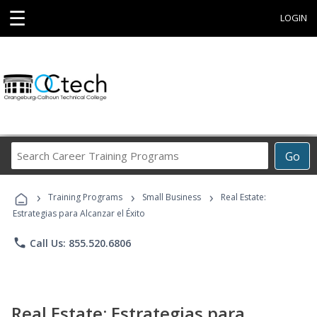
☰
LOGIN
Search
Go
Career
Training
›
›
›
Programs
Training Programs
Small Business
Real Estate:
Estrategias para Alcanzar el Éxito
phone
Call Us: 855.520.6806
Real Estate: Estrategias para