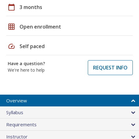
calendar_today
3 months
grid_on
Open enrollment
speed
Self paced
Have a question?
REQUEST INFO
We're here to help
Overview
Syllabus
Requirements
Instructor