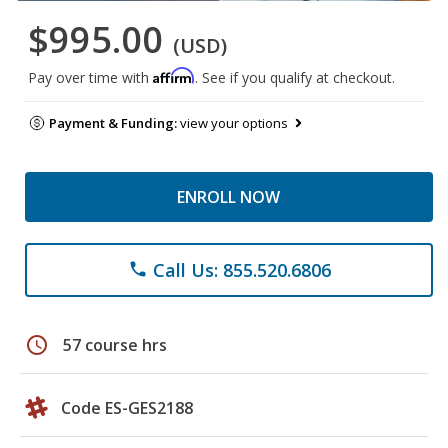
$995.00
(USD)
Affirm
Pay over time with
. See if you qualify at checkout.
Payment & Funding:
view your options
ENROLL NOW
Call Us: 855.520.6806
phone
schedule
57 course hrs
Code ES-GES2188