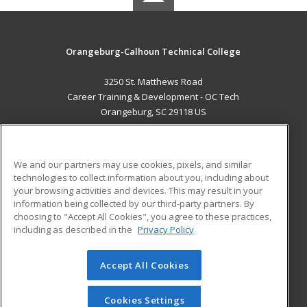
Orangeburg-Calhoun Technical College
3250 St. Matthews Road
Career Training & Development - OC Tech
Orangeburg, SC 29118 US
MAIN CONTENT
Career Training
We and our partners may use cookies, pixels, and similar
technologies to collect information about you, including about
ADDITIONAL RESOURCES
your browsing activities and devices. This may result in your
information being collected by our third-party partners. By
Military
Student Blog
choosing to "Accept All Cookies", you agree to these practices,
Financial Assistance
including as described in the
Privacy Policy
Help
Accept All Cookies
© 2026 ed2go, a division of Cengage Learning. All rights
reserved. The material on this site cannot be reproduced or
redistributed unless you have obtained prior written
Cookies Settings