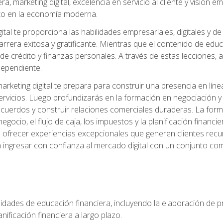
, marketing digital, excelencia en servicio al cliente y visión
to en la economía moderna.
ital te proporciona las habilidades empresariales, digitales y d
arrera exitosa y gratificante. Mientras que el contenido de edu
e crédito y finanzas personales. A través de estas lecciones, ad
dependiente.
rketing digital te prepara para construir una presencia en línea
ervicios. Luego profundizarás en la formación en negociación y 
acuerdos y construir relaciones comerciales duraderas. La fo
egocio, el flujo de caja, los impuestos y la planificación financi
s ofrecer experiencias excepcionales que generen clientes rec
 ingresar con confianza al mercado digital con un conjunto com
lidades de educación financiera, incluyendo la elaboración de p
planificación financiera a largo plazo.