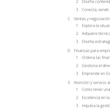
Diseña conteni
Conecta, vende 
Ventas y negociació
Explora la situa
Adquiere técnica
Diseña estrategi
Finanzas para empr
Ordena las fina
Gestiona el din
Emprende en Es
Atención y servicio al
Cómo tener una 
Excelencia en la
Impulsa la gestió