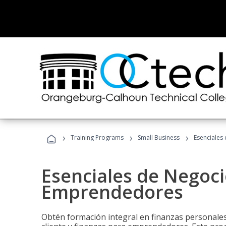
›
›
›
Training Programs
Small Business
Esenciales
Esenciales de Negoci
Emprendedores
Obtén formación integral en finanzas personales,