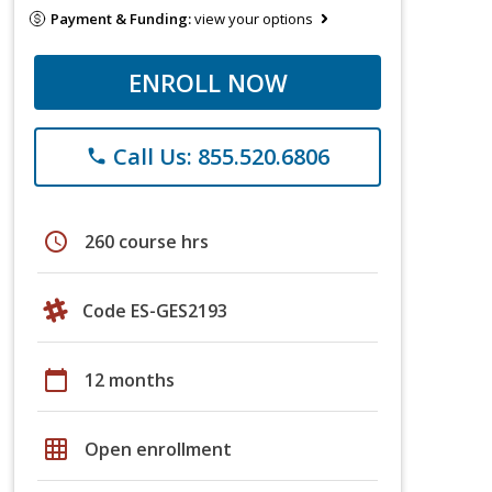
Payment & Funding:
view your options
ENROLL NOW
Call Us: 855.520.6806
phone
schedule
260 course hrs
Code ES-GES2193
calendar_today
12 months
grid_on
Open enrollment