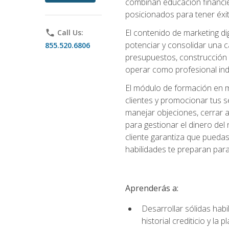
combinan educación financiera
posicionados para tener éxi
El contenido de marketing dig
phone
Call Us:
potenciar y consolidar una c
855.520.6806
presupuestos, construcción d
operar como profesional in
El módulo de formación en ma
clientes y promocionar tus s
manejar objeciones, cerrar 
para gestionar el dinero del n
cliente garantiza que pueda
habilidades te preparan para
Aprenderás a:
Desarrollar sólidas habi
historial crediticio y la 