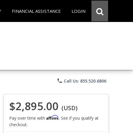
Y
FINANCIAL ASSISTANCE
LOGIN
phone
Call Us: 855.520.6806
$2,895.00
(USD)
Affirm
Pay over time with
. See if you qualify at
checkout.