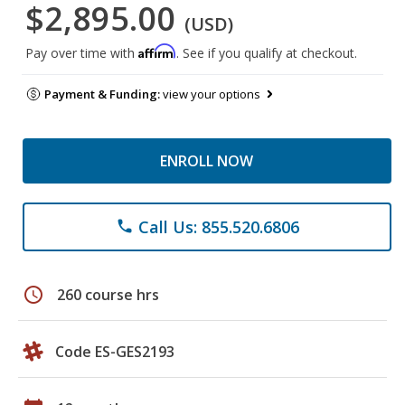
$2,895.00
(USD)
Affirm
Pay over time with
. See if you qualify at checkout.
Payment & Funding:
view your options
ENROLL NOW
Call Us: 855.520.6806
phone
schedule
260 course hrs
Code ES-GES2193