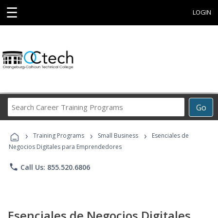
☰
LOGIN
Search
Go
Career
Training
›
›
›
Programs
Training Programs
Small Business
Esenciales de
Negocios Digitales para Emprendedores
phone
Call Us: 855.520.6806
Esenciales de Negocios Digitales