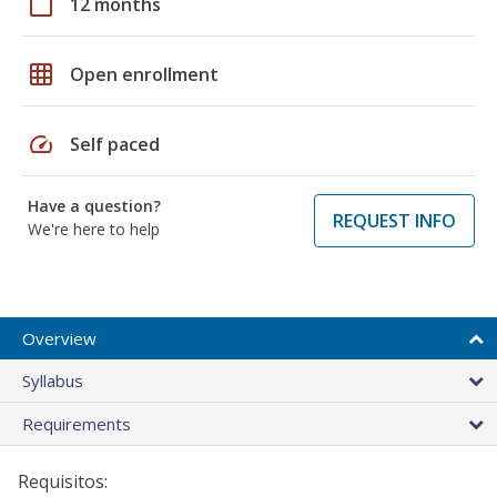
calendar_today
12 months
grid_on
Open enrollment
speed
Self paced
Have a question?
REQUEST INFO
We're here to help
Overview
Syllabus
Requirements
Requisitos: